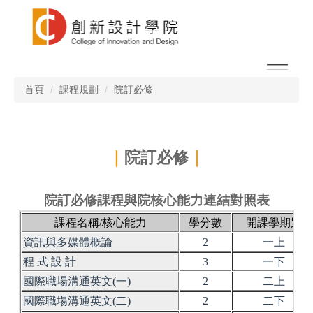
跳
到
主
要
內
容
首頁
課程規劃
院訂必修
區
｜
院訂必修
｜
院訂必修課程與院核心能力連結對照表
課程名稱/核心能力
學分數
開課學期別
資訊與多媒體概論
2
一上
程 式 設 計
3
一下
國際職場溝通英文(一)
2
二上
國際職場溝通英文(二)
2
二下