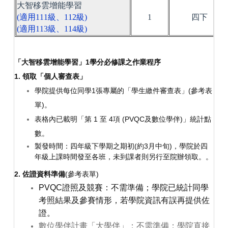
大智移雲增能學習
(適用111級、112級)
1
四下
(適用113級、114級)
「大智移雲增能學習」1學分必修課之作業程序
1.
領取「個人審查表」
學院提供每位同學1張專屬的「學生繳件審查表」(
參考表
單
)。
表格內已載明「第 1 至 4項 (PVQC及數位學伴)」統計點
數。
製發時間：四年級下學期之期初(約3月中旬)，學院於四
年級上課時間發至各班，未到課者則另行至院辦領取。。
2.
佐證資料準備
(
參考表單
)
PVQC證照及競賽：不需準備；學院已統計同學
考照結果及參賽情形，若學院資訊有誤再提供佐
證。
數位學伴計畫「大學伴」：不需準備；學院直接