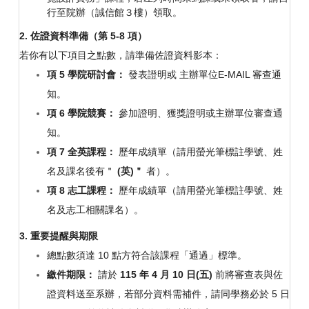
行至院辦（誠信館３樓）領取。
2.
佐證資料準備（第 5-8 項）
若你有以下項目之點數，請準備佐證資料影本：
項 5 學院研討會：
發表證明或 主辦單位E-MAIL 審查通
知。
項 6 學院競賽：
參加證明、獲獎證明或主辦單位審查通
知。
項 7 全英課程：
歷年成績單（請用螢光筆標註學號、姓
名及課名後有＂
(英)＂
者）。
項 8 志工課程：
歷年成績單（請用螢光筆標註學號、姓
名及志工相關課名）。
3.
重要提醒與期限
總點數須達 10 點
方符合該課程「通過」標準。
繳件期限：
請於
115 年 4 月 10 日(五)
前將審查表與佐
證資料送至系辦，若部分資料需補件，請同學務必於 5 日