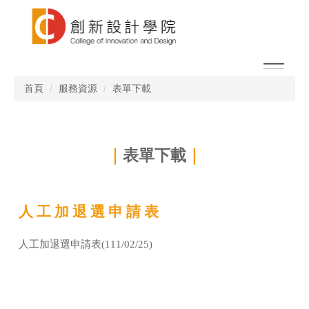
跳
到
主
要
內
容
首頁
服務資源
表單下載
區
｜
表單下載
｜
人 工 加 退 選 申 請 表
人工加退選申請表(111/02/25)